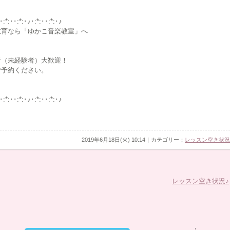
･:*:･･:*:･♪･:*:･･:*:･♪
教育なら「ゆかこ音楽教室」へ
者（未経験者）大歓迎！
ご予約ください。
･:*:･･:*:･♪･:*:･･:*:･♪
2019年6月18日(火) 10:14｜カテゴリー：
レッスン空き状況
レッスン空き状況♪