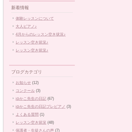
新着情報
体験レッスンについて
大人ピアノ♪
4月からのレッスン空き状況♪
レッスン空き状況♪
レッスン空き状況♪
ブログカテゴリ
お知らせ
(12)
コンクール
(3)
ゆかこ先生の日記
(67)
ゆかこ先生の日記プレピアノ
(3)
よくある質問
(1)
レッスン空き状況
(48)
保護者・生徒さんの声
(7)