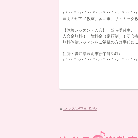
♪:*:･･:*:･♪･:*:･･:*:･♪･:*:･･:*:･♪･:*:･･:*:･♪
豊明のピアノ教室、習い事、リトミック
【体験レッスン・入会】 随時受付中♪
入会金無料！一律料金（定額制）！初心
無料体験レッスンをご希望の方は事前に
住所：愛知県豊明市新栄町3-417
♪:*:･･:*:･♪･:*:･･:*:･♪･:*:･･:*:･♪･:*:･･:*:･♪
«
レッスン空き状況♪