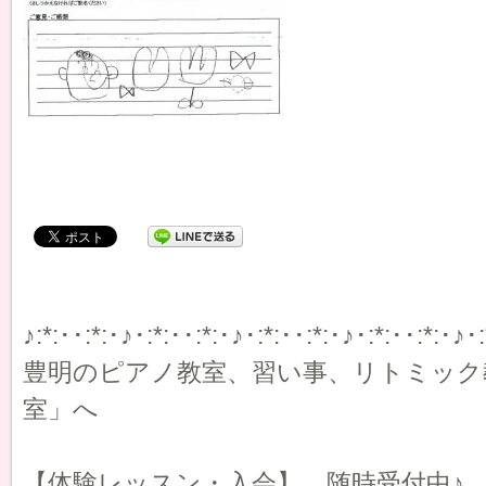
♪:*:･･:*:･♪･:*:･･:*:･♪･:*:･･:*:･♪･:*:･･:*:･♪･:
豊明のピアノ教室、習い事、リトミック
室」へ
【体験レッスン・入会】 随時受付中♪